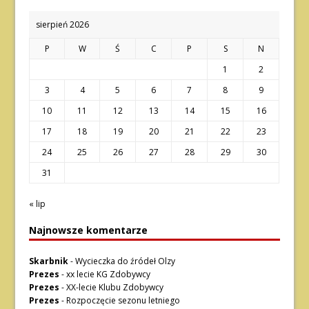
sierpień 2026
P
W
Ś
C
P
S
N
1
2
3
4
5
6
7
8
9
10
11
12
13
14
15
16
17
18
19
20
21
22
23
24
25
26
27
28
29
30
31
« lip
Najnowsze komentarze
Skarbnik
-
Wycieczka do źródeł Olzy
Prezes
-
xx lecie KG Zdobywcy
Prezes
-
XX-lecie Klubu Zdobywcy
Prezes
-
Rozpoczęcie sezonu letniego