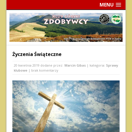
MENU
Życzenia Świąteczne
20 kwietnia 2019
dodane przez:
Marcin Gibas
| kategoria:
Sprawy
klubowe
| brak komentarzy