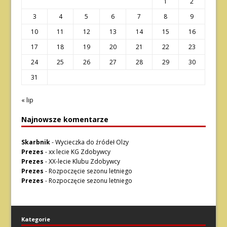
1
2
3
4
5
6
7
8
9
10
11
12
13
14
15
16
17
18
19
20
21
22
23
24
25
26
27
28
29
30
31
« lip
Najnowsze komentarze
Skarbnik
-
Wycieczka do źródeł Olzy
Prezes
-
xx lecie KG Zdobywcy
Prezes
-
XX-lecie Klubu Zdobywcy
Prezes
-
Rozpoczęcie sezonu letniego
Prezes
-
Rozpoczęcie sezonu letniego
Kategorie