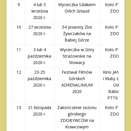
9
4 lub 5
Wycieczka Szlakiem
Koło PTTK – 
września
Orlich Gniazd
ZDOBYWC
2020 r.
10
27 września
54 Jesienny Zlot
Koło PTTK – 
2020 r.
Żywczaków na
ZDOBYWC
Babiej Górze
11
3 lub 4
Wycieczka w Góry
Koło PTTK – 
października
Strażowskie na
ZDOBYWC
2020 r.
Słowacji
12
23-25
Festiwal Filmów
Kino JANOSIK,
października
Górskich
i Kluby zrzesz
2020 r.
ADRENALINIUM
Oddziale
2020
Babiogórsk
PTTK w Żyw
13
21 listopada
Zakończenie sezonu
Koło PTTK – 
2020 r.
górskiego
ZDOBYWC
ZDOBYWCÓW na
Krawcowym