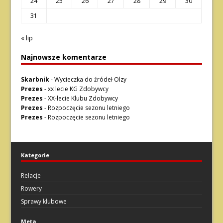
24
25
26
27
28
29
30
31
« lip
Najnowsze komentarze
Skarbnik
-
Wycieczka do źródeł Olzy
Prezes
-
xx lecie KG Zdobywcy
Prezes
-
XX-lecie Klubu Zdobywcy
Prezes
-
Rozpoczęcie sezonu letniego
Prezes
-
Rozpoczęcie sezonu letniego
Kategorie
Relacje
Rowery
Sprawy klubowe
Meta