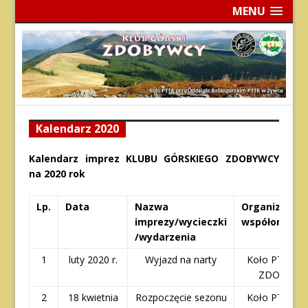
MENU
Kalendarz 2020
Kalendarz imprez KLUBU GÓRSKIEGO ZDOBYWCY
na 2020 rok
Lp.
Data
Nazwa
Organizator 
imprezy/wycieczki
współorganiz
/wydarzenia
1
luty 2020 r.
Wyjazd na narty
Koło PTTK – 
ZDOBYWC
2
18 kwietnia
Rozpoczęcie sezonu
Koło PTTK – 