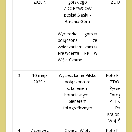
2020 r.
górskiego
ZDOBYWC
ZDOBYWCÓW
Beskid Śląski –
Barania Góra.
Wycieczka górska
połączona ze
zwiedzaniem zamku
Prezydenta RP w
Wiśle Czarne
3
10 maja
Wycieczka na Pilsko
Koło PTTK – 
2020 r.
połączona ze
ZDOBYWCY
szkoleniem
Żywiecki Kl
botanicznym i
Fotograficz
plenerem
PTTK, Zesp
fotograficznym
Parków
Krajobrazow
Woj. Śląski
4
7 czerwca
Osnica, Wielki
Koło PTTK – 