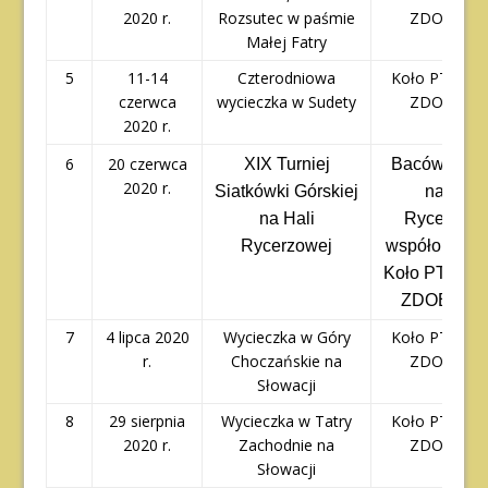
2020 r.
Rozsutec w paśmie
ZDOBYWC
Małej Fatry
5
11-14
Czterodniowa
Koło PTTK – 
czerwca
wycieczka w Sudety
ZDOBYWC
2020 r.
6
20 czerwca
XIX Turniej
Bacówka P
2020 r.
Siatkówki Górskiej
na Hali
na Hali
Rycerzowe
Rycerzowej
współorganiz
Koło PTTK – 
ZDOBYW
7
4 lipca 2020
Wycieczka w Góry
Koło PTTK – 
r.
Choczańskie na
ZDOBYWC
Słowacji
8
29 sierpnia
Wycieczka w Tatry
Koło PTTK – 
2020 r.
Zachodnie na
ZDOBYWC
Słowacji