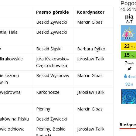
Pasmo górskie
Koordynator
Beskid Żywiecki
Marcin Gibas
tła, Hala
Beskid Żywiecki
y
Beskid Śląski
Barbara Pytko
dkrakowskie
Jura Krakowsko–
Jarosław Talik
Częstochowska
ie sezonu
Beskid Wyspowy
Marcin Gibas
wilin
 wędrowna
Karkonosze
Jarosław Talik
Pieniny
Marcin Gibas
aków na Pilsku
Beskid Żywiecki
Bieżąc
 wielodniowa
Pieniny, Beskid
Jarosław Talik
Sądecki