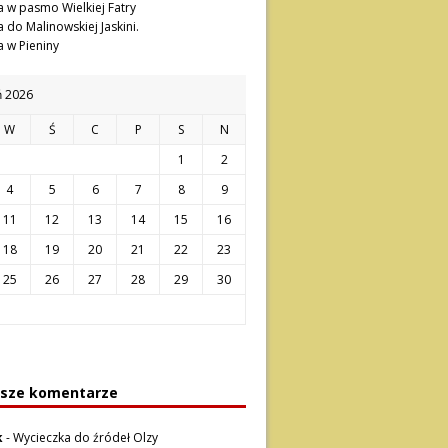
 w pasmo Wielkiej Fatry
 do Malinowskiej Jaskini.
 w Pieniny
ń 2026
W
Ś
C
P
S
N
1
2
4
5
6
7
8
9
11
12
13
14
15
16
18
19
20
21
22
23
25
26
27
28
29
30
sze komentarze
k
-
Wycieczka do źródeł Olzy