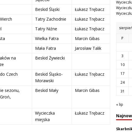
Wycieczka
Wycieczka
Beskid Śląski
Łukasz Trębacz
Wycieczka
Wierch
Tatry Zachodnie
Łukasz Trębacz
sierpie
l
Tatry Niźne
Łukasz Trębacz
sta
Wielka Fatra
Marcin Gibas
P
Mała Fatra
Jarosław Talik
3
zaków na
Beskid Żywiecki
ze
10
17
 do Czech
Beskid Śląsko-
Łukasz Trębacz
Morawski
24
ie sezonu,
Beskid Mały
Marcin Gibas
31
 Groń,
« lip
Wycieczka
Łukasz Trębacz
Najnow
miejska
Skarbni