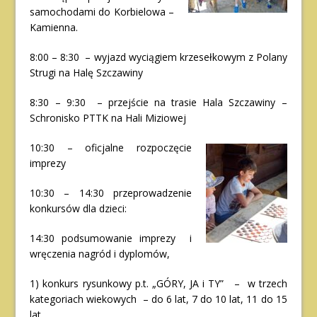
samochodami do Korbielowa –
Kamienna.
8:00 – 8:30 – wyjazd wyciągiem krzesełkowym z Polany
Strugi na Halę Szczawiny
8:30 – 9:30 – przejście na trasie Hala Szczawiny –
Schronisko PTTK na Hali Miziowej
1
0:30 – oficjalne rozpoczęcie
imprezy
10:30 – 14:30 przeprowadzenie
konkursów dla dzieci:
14:30 podsumowanie imprezy i
wręczenia nagród i dyplomów,
1) konkurs rysunkowy p.t. „GÓRY, JA i TY” – w trzech
kategoriach wiekowych – do 6 lat, 7 do 10 lat, 11 do 15
lat,