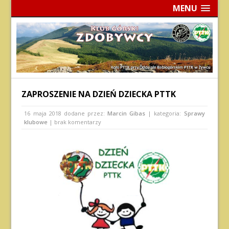
MENU
ZAPROSZENIE NA DZIEŃ DZIECKA PTTK
16 maja 2018
dodane przez:
Marcin Gibas
| kategoria:
Sprawy
klubowe
| brak komentarzy