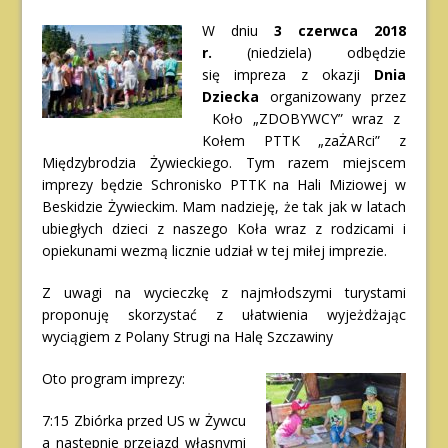
W dniu
3 czerwca 2018
r.
(niedziela) odbędzie
się impreza z okazji
Dnia
Dziecka
organizowany przez
Koło „ZDOBYWCY” wraz z
Kołem PTTK „zaŻARci” z
Międzybrodzia Żywieckiego. Tym razem miejscem
imprezy będzie Schronisko PTTK na Hali Miziowej w
Beskidzie Żywieckim. Mam nadzieję, że tak jak w latach
ubiegłych dzieci z naszego Koła wraz z rodzicami i
opiekunami wezmą licznie udział w tej miłej imprezie.
Z uwagi na wycieczkę z najmłodszymi turystami
proponuję skorzystać z ułatwienia wyjeżdżając
wyciągiem z Polany Strugi na Halę Szczawiny
Oto program imprezy:
7:15 Zbiórka przed US w Żywcu
a następnie przejazd własnymi