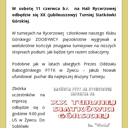
W sobotę 11 czerwca b.r. na Hali Rycerzowej
odbędzie się XX (jubileuszowy) Turniej Siatkówki
Górskiej.
W turniejach na Rycerzowej członkowie naszego Klubu
Górskiego ZDOBYWCY pięciokrotnie wygrywali a
wielokrotnie kończyli zmagania turniejowe na niższych
stopniach podium. Jak będzie tym razem zobaczymy.
Podobnie jak w latach ubiegłych Prezes Oddziału
Babiogórskiego PTTK w Żywcu – Jakub Nowak
ufundował puchar dla najlepszej drużyny Turnieju.
Zbiórka
uczestników na
imprezę
odbędzie się o
godzinie 9:00 pod
US w Żywcu. Do
Soblówki