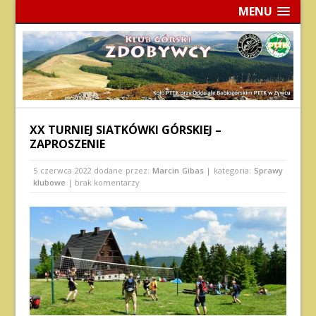
MENU
XX TURNIEJ SIATKÓWKI GÓRSKIEJ –
ZAPROSZENIE
5 czerwca 2022
dodane przez:
Marcin Gibas
| kategoria:
Sprawy
klubowe
| brak komentarzy