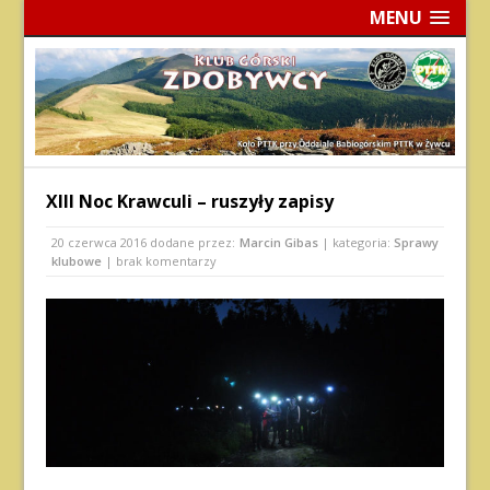
MENU
XIII Noc Krawculi – ruszyły zapisy
20 czerwca 2016
dodane przez:
Marcin Gibas
| kategoria:
Sprawy
klubowe
| brak komentarzy