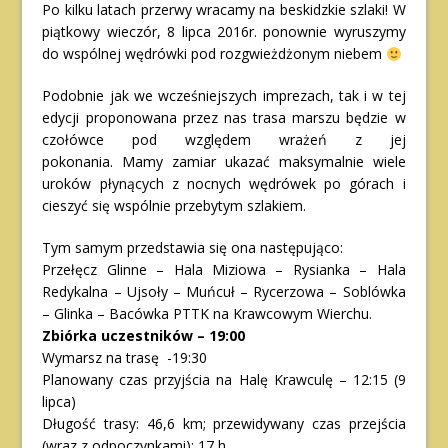
Po kilku latach przerwy wracamy na beskidzkie szlaki! W
piątkowy wieczór, 8 lipca 2016r. ponownie wyruszymy
do wspólnej wędrówki pod rozgwieżdżonym niebem
Podobnie jak we wcześniejszych imprezach, tak i w tej
edycji proponowana przez nas trasa marszu będzie w
czołówce pod względem wrażeń z jej
pokonania. Mamy zamiar ukazać maksymalnie wiele
uroków płynących z nocnych wędrówek po górach i
cieszyć się wspólnie przebytym szlakiem.
Tym samym przedstawia się ona następująco:
Przełęcz Glinne – Hala Miziowa – Rysianka – Hala
Redykalna – Ujsoły – Muńcuł – Rycerzowa – Soblówka
– Glinka – Bacówka PTTK na Krawcowym Wierchu.
Zbiórka uczestników – 19:00
Wymarsz na trasę -19:30
Planowany czas przyjścia na Halę Krawculę – 12:15 (9
lipca)
Długość trasy: 46,6 km; przewidywany czas przejścia
(wraz z odpoczynkami): 17 h.