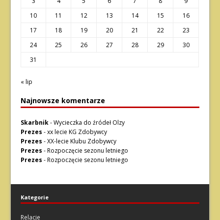
3
4
5
6
7
8
9
10
11
12
13
14
15
16
17
18
19
20
21
22
23
24
25
26
27
28
29
30
31
« lip
Najnowsze komentarze
Skarbnik
-
Wycieczka do źródeł Olzy
Prezes
-
xx lecie KG Zdobywcy
Prezes
-
XX-lecie Klubu Zdobywcy
Prezes
-
Rozpoczęcie sezonu letniego
Prezes
-
Rozpoczęcie sezonu letniego
Kategorie
Relacje