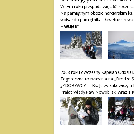
W tym roku przypada więc 62 rocznic
Na pamiętnym obozie narciarskim ks. K
wpisał do pamiętnika sławetne słow
– Wujek”.
2008 roku ówczesny Kapelan Oddziału
Tegoroczne rozważania na „Drodze Ś
„ZDOBYWCY” – Ks. Jerzy Łukowicz, a M
Prałat Władysław Nowobilski wraz z K