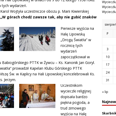
Wycieczka
a tych wydarzeń.
Wycieczka
arol Wojtyła uczestniczce obozu p. Marii Kiwierskiej
Wycieczka
a
„W górach chodź zawsze tak, aby nie gubić znaków
sierpie
Pierwsze wyjścia na
P
Halę Lipowską
„Drogą Światła” w
rocznicę tych
3
wydarzeń
zapoczątkował w
10
 Babiogórskiego PTTK w Żywcu – Ks. Kanonik Jan Goryl.
17
wiatła” prowadził Kapelan Klubu Górskiego PTTK
24
szę Św. w Kaplicy na Hali Lipowskiej koncelebrowali Ks.
s. Jerzym.
31
Uczestnikom
wycieczki religijnej
« lip
dopisała bardzo
Najnow
piękna pogoda, a
trud zimowego
Skarbni
wyjścia na Halę