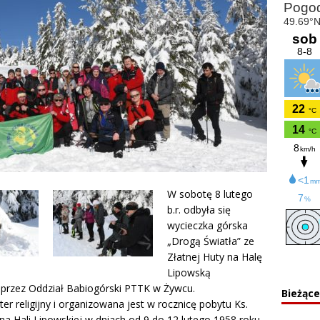
W sobotę 8 lutego
b.r. odbyła się
wycieczka górska
„Drogą Światła” ze
Złatnej Huty na Halę
Lipowską
 przez Oddział Babiogórski PTTK w Żywcu.
Bieżąc
r religijny i organizowana jest w rocznicę pobytu Ks.
na Hali Lipowskiej w dniach od 9 do 12 lutego 1958 roku.