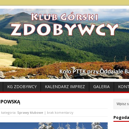
KG ZDOBYWCY
KALENDARZ IMPREZ
GALERIA
KON
LIPOWSKĄ
 kategoria:
Sprawy klubowe
| brak komentarzy
Pogoda