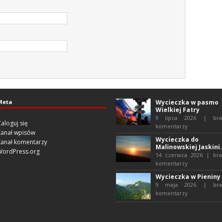
Meta
Wycieczka w pasmo
Wielkiej Fatry
9 lipca 2026 | bra
aloguj się
komentarzy
Kanał wpisów
Wycieczka do
Kanał komentarzy
Malinowskiej Jaskini.
WordPress.org
14 czerwca 2026 | bra
komentarzy
Wycieczka w Pieniny
9 maja 2026 | bra
komentarzy