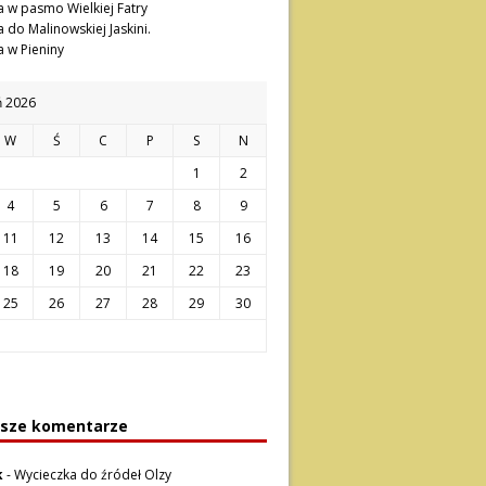
 w pasmo Wielkiej Fatry
 do Malinowskiej Jaskini.
 w Pieniny
ń 2026
W
Ś
C
P
S
N
1
2
4
5
6
7
8
9
11
12
13
14
15
16
18
19
20
21
22
23
25
26
27
28
29
30
sze komentarze
k
-
Wycieczka do źródeł Olzy