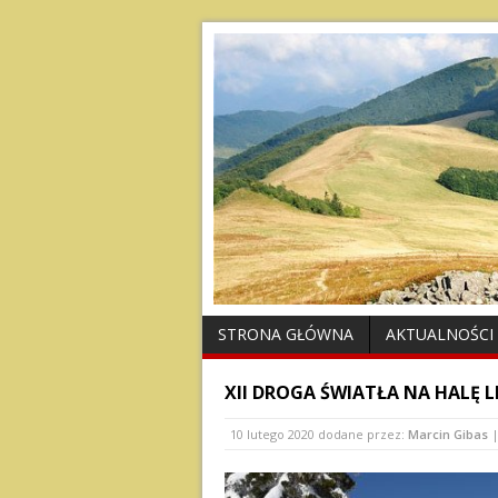
STRONA GŁÓWNA
AKTUALNOŚCI
XII DROGA ŚWIATŁA NA HALĘ 
10 lutego 2020
dodane przez:
Marcin Gibas
|