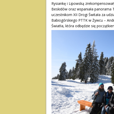
Rysiankę i Lipowską zrekompensowały
Beskidów oraz wspaniała panorama Ta
uczestnikom XII Drogi Świtała za udz
Babiogórskiego PTTK w Żywcu – Andrz
Światła, która odbędzie się początkie