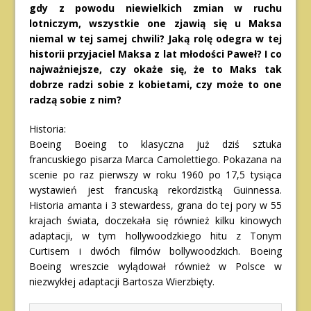
gdy z powodu niewielkich zmian w ruchu
lotniczym, wszystkie one zjawią się u Maksa
niemal w tej samej chwili? Jaką rolę odegra w tej
historii przyjaciel Maksa z lat młodości Paweł? I co
najważniejsze, czy okaże się, że to Maks tak
dobrze radzi sobie z kobietami, czy może to one
radzą sobie z nim?
Historia:
Boeing Boeing to klasyczna już dziś sztuka
francuskiego pisarza Marca Camolettiego. Pokazana na
scenie po raz pierwszy w roku 1960 po 17,5 tysiąca
wystawień jest francuską rekordzistką Guinnessa.
Historia amanta i 3 stewardess, grana do tej pory w 55
krajach świata, doczekała się również kilku kinowych
adaptacji, w tym hollywoodzkiego hitu z Tonym
Curtisem i dwóch filmów bollywoodzkich. Boeing
Boeing wreszcie wylądował również w Polsce w
niezwykłej adaptacji Bartosza Wierzbięty.