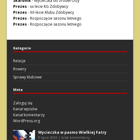
Skarbnik
-
Wycieczka do źródeł Olzy
Prezes
-
xx lecie KG Zdobywcy
Prezes
-
XX-lecie Klubu Zdobywcy
Prezes
-
Rozpoczęcie sezonu letniego
Prezes
-
Rozpoczęcie sezonu letniego
Kategorie
Relacje
Rowery
Sprawy klubowe
Meta
Zaloguj się
Kanał wpisów
Kanał komentarzy
WordPress.org
Wycieczka w pasmo Wielkiej Fatry
9 lipca 2026 | brak komentarzy