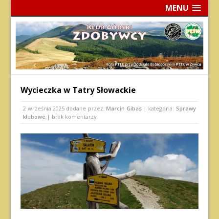
MENU
Wycieczka w Tatry Słowackie
2 września 2025
dodane przez:
Marcin Gibas
| kategoria:
Sprawy
klubowe
| brak komentarzy