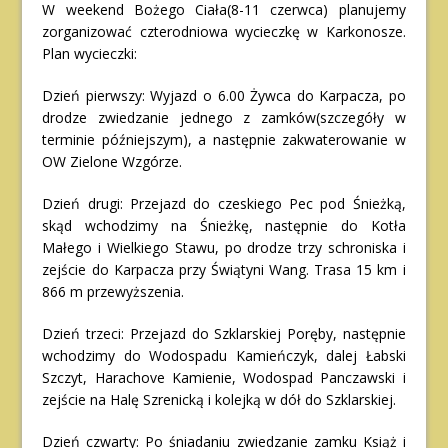
W weekend Bożego Ciała(8-11 czerwca) planujemy
zorganizować czterodniowa wycieczkę w Karkonosze.
Plan wycieczki:
Dzień pierwszy: Wyjazd o 6.00 Żywca do Karpacza, po
drodze zwiedzanie jednego z zamków(szczegóły w
terminie późniejszym), a następnie zakwaterowanie w
OW Zielone Wzgórze.
Dzień drugi: Przejazd do czeskiego Pec pod Śnieżką,
skąd wchodzimy na Śnieżkę, następnie do Kotła
Małego i Wielkiego Stawu, po drodze trzy schroniska i
zejście do Karpacza przy Świątyni Wang. Trasa 15 km i
866 m przewyższenia.
Dzień trzeci: Przejazd do Szklarskiej Poręby, następnie
wchodzimy do Wodospadu Kamieńczyk, dalej Łabski
Szczyt, Harachove Kamienie, Wodospad Panczawski i
zejście na Halę Szrenicką i kolejką w dół do Szklarskiej.
Dzień czwarty: Po śniadaniu zwiedzanie zamku Książ i