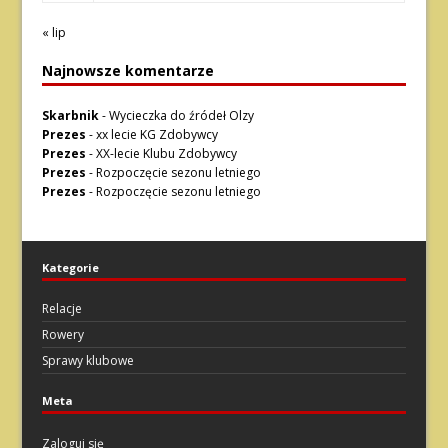
« lip
Najnowsze komentarze
Skarbnik
-
Wycieczka do źródeł Olzy
Prezes
-
xx lecie KG Zdobywcy
Prezes
-
XX-lecie Klubu Zdobywcy
Prezes
-
Rozpoczęcie sezonu letniego
Prezes
-
Rozpoczęcie sezonu letniego
Kategorie
Relacje
Rowery
Sprawy klubowe
Meta
Zaloguj się