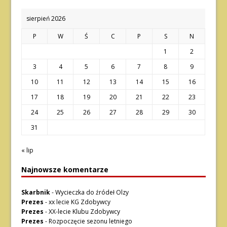
sierpień 2026
P
W
Ś
C
P
S
N
1
2
3
4
5
6
7
8
9
10
11
12
13
14
15
16
17
18
19
20
21
22
23
24
25
26
27
28
29
30
31
« lip
Najnowsze komentarze
Skarbnik
-
Wycieczka do źródeł Olzy
Prezes
-
xx lecie KG Zdobywcy
Prezes
-
XX-lecie Klubu Zdobywcy
Prezes
-
Rozpoczęcie sezonu letniego