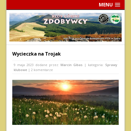
MENU
Wycieczka na Trojak
9 maja 2023
dodane przez:
Marcin Gibas
| kategoria:
Sprawy
klubowe
| 2 komentarze