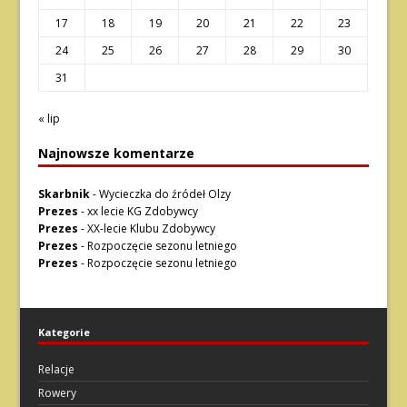
17
18
19
20
21
22
23
24
25
26
27
28
29
30
31
« lip
Najnowsze komentarze
Skarbnik
-
Wycieczka do źródeł Olzy
Prezes
-
xx lecie KG Zdobywcy
Prezes
-
XX-lecie Klubu Zdobywcy
Prezes
-
Rozpoczęcie sezonu letniego
Prezes
-
Rozpoczęcie sezonu letniego
Kategorie
Relacje
Rowery