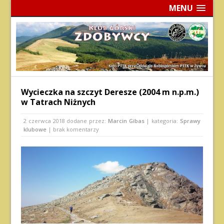
MENU
Wycieczka na szczyt Deresze (2004 m n.p.m.)
w Tatrach Niżnych
2 czerwca 2018
dodane przez:
Marcin Gibas
| kategoria:
Sprawy
klubowe
| brak komentarzy