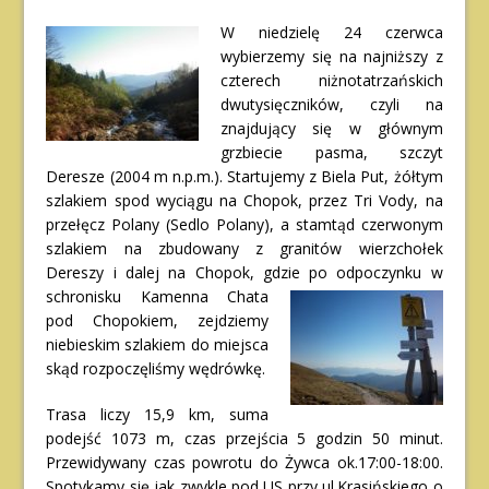
W niedzielę 24 czerwca
wybierzemy się na najniższy z
czterech niżnotatrzańskich
dwutysięczników, czyli na
znajdujący się w głównym
grzbiecie pasma, szczyt
Deresze (2004 m n.p.m.). Startujemy z Biela Put, żółtym
szlakiem spod wyciągu na Chopok, przez Tri Vody, na
przełęcz Polany (Sedlo Polany), a stamtąd czerwonym
szlakiem na zbudowany z granitów wierzchołek
Dereszy i dalej na Chopok, gdzie po odpoczynku w
schronisku Kamenna Chata
pod Chopokiem, zejdziemy
niebieskim szlakiem do miejsca
skąd rozpoczęliśmy wędrówkę.
Trasa liczy 15,9 km, suma
podejść 1073 m, czas przejścia 5 godzin 50 minut.
Przewidywany czas powrotu do Żywca ok.17:00-18:00.
Spotykamy się jak zwykle pod US przy ul.Krasińskiego o