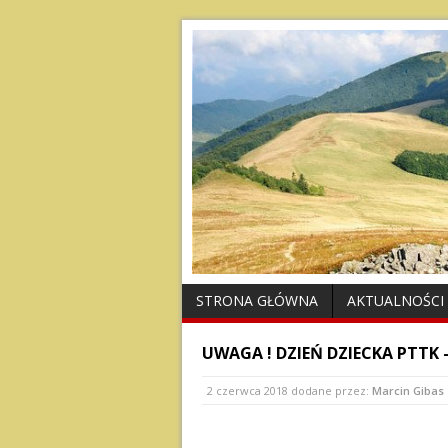
STRONA GŁÓWNA
AKTUALNOŚCI
UWAGA ! DZIEŃ DZIECKA PTTK 
2 czerwca 2018
dodane przez:
Marcin Gibas