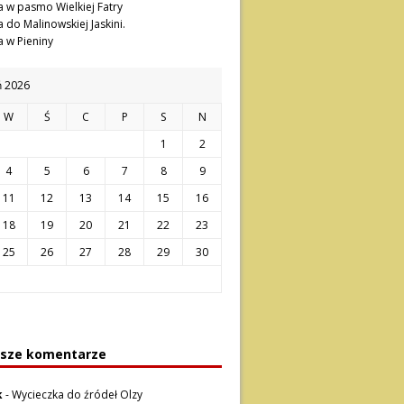
 w pasmo Wielkiej Fatry
 do Malinowskiej Jaskini.
 w Pieniny
ń 2026
W
Ś
C
P
S
N
1
2
4
5
6
7
8
9
11
12
13
14
15
16
18
19
20
21
22
23
25
26
27
28
29
30
sze komentarze
k
-
Wycieczka do źródeł Olzy