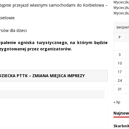
Wycieczka
stępnie przejazd własnymi samochodami do Korbielowa –
Wycieczka
Wycieczka
bielowie
sierpie
sów dla dzieci
P
zpalenie ogniska turystycznego, na którym będzie
rzygotowanej przez organizatorów.
3
10
17
DZIECKA PTTK – ZMIANA MIEJSCA IMPREZY
24
31
« lip
Najnow
Skarbni