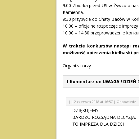
9:00 Zbiórka przed US w Żywcu a na
Kamienna.
9:30 przybycie do Chaty Baców w Kor
10:00 – oficjalne rozpoczęcie imprezy
10:00 – 14:30 przeprowadzenie konkur
W trakcie konkursów nastąpi ro
możliwość upieczenia kiełbaski p
Organizatorzy
1 Komentarz on UWAGA ! DZIEŃ 
J |
2 czerwca 2018 at 16:57
|
Odpowiedz
DZIĘKUJEMY
BARDZO ROZSĄDNA DECYZJA.
TO IMPREZA DLA DZIECI