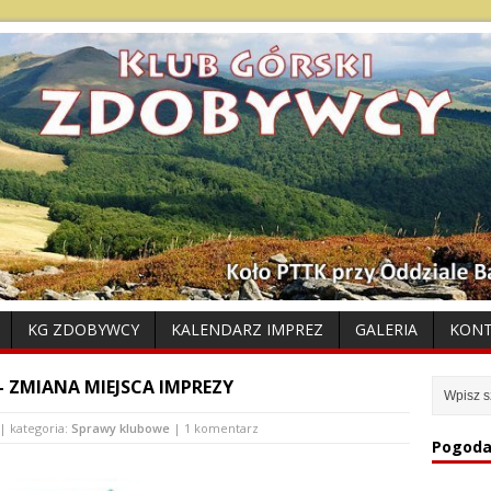
KG ZDOBYWCY
KALENDARZ IMPREZ
GALERIA
KON
– ZMIANA MIEJSCA IMPREZY
| kategoria:
Sprawy klubowe
| 1 komentarz
Pogoda