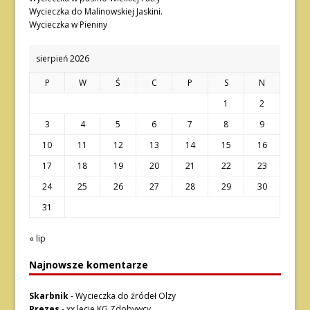
Wycieczka do Malinowskiej Jaskini.
Wycieczka w Pieniny
sierpień 2026
P
W
Ś
C
P
S
N
1
2
3
4
5
6
7
8
9
10
11
12
13
14
15
16
17
18
19
20
21
22
23
24
25
26
27
28
29
30
31
« lip
Najnowsze komentarze
Skarbnik
-
Wycieczka do źródeł Olzy
Prezes
-
xx lecie KG Zdobywcy