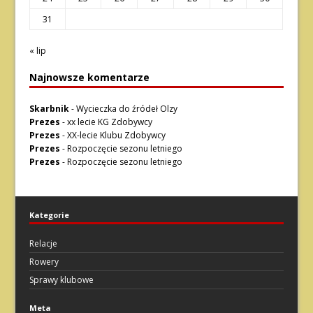
31
« lip
Najnowsze komentarze
Skarbnik
-
Wycieczka do źródeł Olzy
Prezes
-
xx lecie KG Zdobywcy
Prezes
-
XX-lecie Klubu Zdobywcy
Prezes
-
Rozpoczęcie sezonu letniego
Prezes
-
Rozpoczęcie sezonu letniego
Kategorie
Relacje
Rowery
Sprawy klubowe
Meta