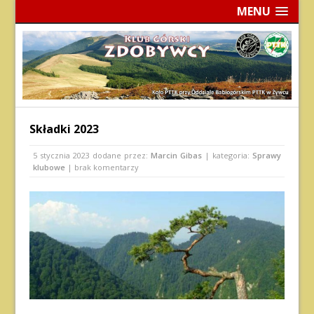
MENU
Składki 2023
5 stycznia 2023
dodane przez:
Marcin Gibas
| kategoria:
Sprawy
klubowe
| brak komentarzy