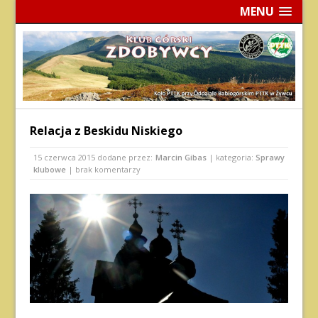
MENU
Relacja z Beskidu Niskiego
15 czerwca 2015
dodane przez:
Marcin Gibas
| kategoria:
Sprawy
klubowe
| brak komentarzy