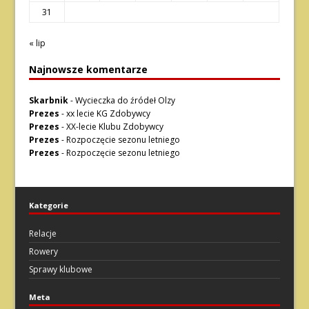
31
« lip
Najnowsze komentarze
Skarbnik
-
Wycieczka do źródeł Olzy
Prezes
-
xx lecie KG Zdobywcy
Prezes
-
XX-lecie Klubu Zdobywcy
Prezes
-
Rozpoczęcie sezonu letniego
Prezes
-
Rozpoczęcie sezonu letniego
Kategorie
Relacje
Rowery
Sprawy klubowe
Meta