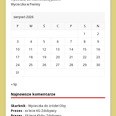
Wycieczka w Pieniny
sierpień 2026
P
W
Ś
C
P
S
N
1
2
3
4
5
6
7
8
9
10
11
12
13
14
15
16
17
18
19
20
21
22
23
24
25
26
27
28
29
30
31
« lip
Najnowsze komentarze
Skarbnik
-
Wycieczka do źródeł Olzy
Prezes
-
xx lecie KG Zdobywcy
Prezes
-
XX-lecie Klubu Zdobywcy