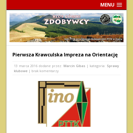
MENU
Pierwsza Krawculska Impreza na Orientację
13 marca 2016
dodane przez:
Marcin Gibas
| kategoria:
Sprawy
klubowe
| brak komentarzy