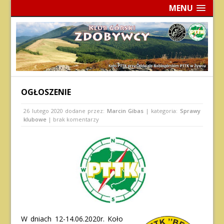
MENU
OGŁOSZENIE
26 lutego 2020
dodane przez:
Marcin Gibas
| kategoria:
Sprawy
klubowe
| brak komentarzy
W dniach 12-14.06.2020r. Koło