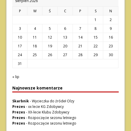
sierpień 2026
P
W
Ś
C
P
S
N
1
2
3
4
5
6
7
8
9
10
11
12
13
14
15
16
17
18
19
20
21
22
23
24
25
26
27
28
29
30
31
« lip
Najnowsze komentarze
Skarbnik
-
Wycieczka do źródeł Olzy
Prezes
-
xx lecie KG Zdobywcy
Prezes
-
XX-lecie Klubu Zdobywcy
Prezes
-
Rozpoczęcie sezonu letniego
Prezes
-
Rozpoczęcie sezonu letniego