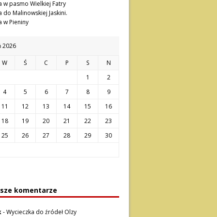
 w pasmo Wielkiej Fatry
 do Malinowskiej Jaskini.
 w Pieniny
ń 2026
W
Ś
C
P
S
N
1
2
4
5
6
7
8
9
11
12
13
14
15
16
18
19
20
21
22
23
25
26
27
28
29
30
sze komentarze
k
-
Wycieczka do źródeł Olzy