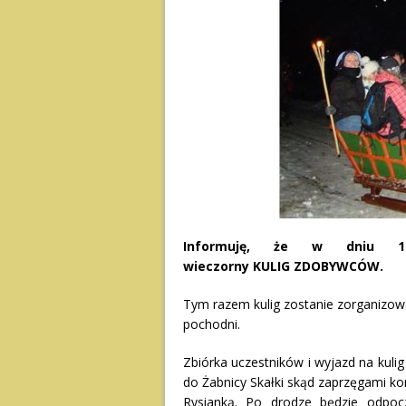
Informuję, że w dniu 18
wieczorny KULIG ZDOBYWCÓW.
Tym razem kulig zostanie zorganizowa
pochodni.
Zbiórka uczestników i wyjazd na kulig
do Żabnicy Skałki skąd zaprzęgami k
Rysianką. Po drodze będzie odpoc