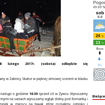
 lutego 2017r. (sobota) odbędzie się
ny w Żabnicy Skałce w pięknej zimowej scenerii w blasku
 nastąpi o godzinie
16:30
sprzed US w Żywcu. Wyruszamy
Bieżąc
onnymi na saniach wyruszamy wgłąb doliny pod Romanką i
zynek w miejscy na biwak gdzie rozpalimy ognisko i