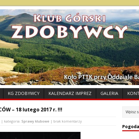
KG ZDOBYWCY
KALENDARZ IMPREZ
GALERIA
KON
W – 18 lutego 2017 r. !!!
| kategoria:
Sprawy klubowe
| brak komentarzy
Pogoda