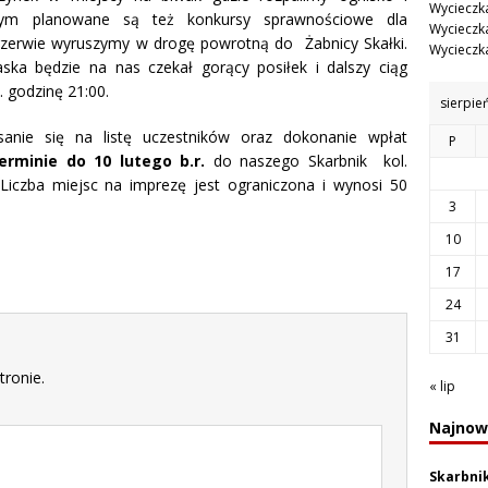
Wycieczka
 tym planowane są też konkursy sprawnościowe dla
Wycieczka
rzerwie wyruszymy w drogę powrotną do Żabnicy Skałki.
Wycieczka
ska będzie na nas czekał gorący posiłek i dalszy ciąg
 godzinę 21:00.
sierpie
nie się na listę uczestników oraz dokonanie wpłat
P
erminie do 10 lutego b.r.
do naszego Skarbnik kol.
Liczba miejsc na imprezę jest ograniczona i wynosi 50
3
10
17
24
31
tronie.
« lip
Najnow
Skarbni