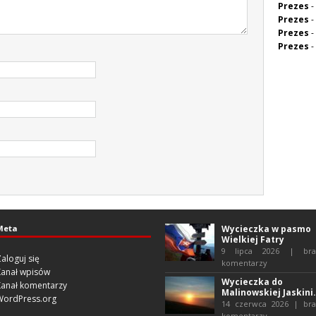
Prezes
-
Prezes
-
Prezes
-
Prezes
-
Meta
Wycieczka w pasmo
Wielkiej Fatry
9 lipca 2026 | bra
aloguj się
komentarzy
Kanał wpisów
Wycieczka do
Kanał komentarzy
Malinowskiej Jaskini.
WordPress.org
14 czerwca 2026 | bra
komentarzy