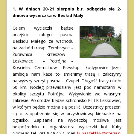
1. W dniach 20-21 sierpnia b.r. odbędzie się 2-
dniowa wycieczka w Beskid Mały
Celem wycieczki będzie
przejście całego pasma
Beskidu Małego ze wschodu
na zachód trasą: Zembrzyce –
Żurawnica – Krzeszów –
Leskowiec – Potrójna –
Kościelec -Czernichów – Przysłop – Łodygowice. Jeżeli
ambicja nam każe to zmienimy trasę i zaliczymy
najwyższy szczyt pasma – Czupel. Długość trasy około
50 km. Nocleg przewidziany jest pod namiotami w
okolicy szczytu Potrójna. Wyżywienie we własnym
zakresie. Po drodze będzie schronisko PTTK Leskowiec,
w którym będzie można się posilić. Uczestnicy proszeni
są o zaopatrzenie się w przysłowiową kiełbaskę na
ognisko. Zapisanie na wycieczkę możliwe jest
bezpośrednio u organizatora wycieczki kol. Kuby
Górnego tel. 791 97 87 27, mail:
kubaszekkkk@interia.pl