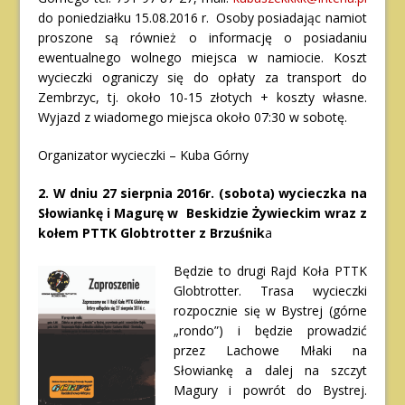
do poniedziałku 15.08.2016 r. Osoby posiadając namiot
proszone są również o informację o posiadaniu
ewentualnego wolnego miejsca w namiocie. Koszt
wycieczki ograniczy się do opłaty za transport do
Zembrzyc, tj. około 10-15 złotych + koszty własne.
Wyjazd z wiadomego miejsca około 07:30 w sobotę.
Organizator wycieczki – Kuba Górny
2. W dniu 27 sierpnia 2016r. (sobota) wycieczka na
Słowiankę i Magurę w
Beskidzie Żywieckim wraz z
kołem PTTK Globtrotter z Brzuśnik
a
Będzie to drugi Rajd Koła PTTK
Globtrotter. Trasa wycieczki
rozpocznie się w Bystrej (górne
„rondo”) i będzie prowadzić
przez Lachowe Młaki na
Słowiankę a dalej na szczyt
Magury i powrót do Bystrej.