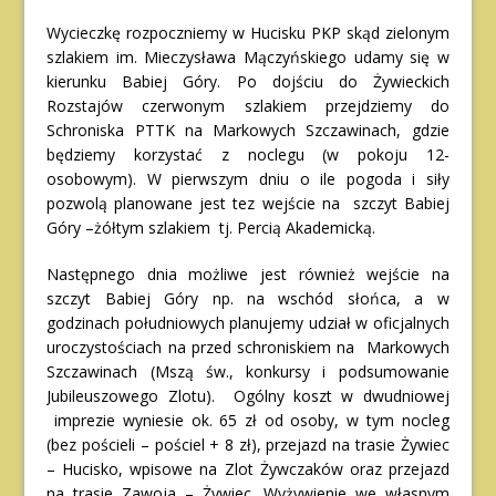
Wycieczkę rozpoczniemy w Hucisku PKP skąd zielonym
szlakiem im. Mieczysława Mączyńskiego udamy się w
kierunku Babiej Góry. Po dojściu do Żywieckich
Rozstajów czerwonym szlakiem przejdziemy do
Schroniska PTTK na Markowych Szczawinach, gdzie
będziemy korzystać z noclegu (w pokoju 12-
osobowym). W pierwszym dniu o ile pogoda i siły
pozwolą planowane jest tez wejście na szczyt Babiej
Góry –żółtym szlakiem tj. Percią Akademicką.
Następnego dnia możliwe jest również wejście na
szczyt Babiej Góry np. na wschód słońca, a w
godzinach południowych planujemy udział w oficjalnych
uroczystościach na przed schroniskiem na Markowych
Szczawinach (Mszą św., konkursy i podsumowanie
Jubileuszowego Zlotu). Ogólny koszt w dwudniowej
imprezie wyniesie ok. 65 zł od osoby, w tym nocleg
(bez pościeli – pościel + 8 zł), przejazd na trasie Żywiec
– Hucisko, wpisowe na Zlot Żywczaków oraz przejazd
na trasie Zawoja – Żywiec. Wyżywienie we własnym