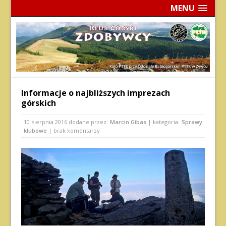
MENU
Informacje o najbliższych imprezach
górskich
10 sierpnia 2016
dodane przez:
Marcin Gibas
| kategoria:
Sprawy
klubowe
| brak komentarzy