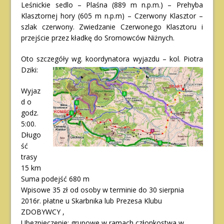
Leśnickie sedlo – Plaśna (889 m n.p.m.) – Prehyba
Klasztornej hory (605 m n.p.m) – Czerwony Klasztor –
szlak czerwony. Zwiedzanie Czerwonego Klasztoru i
przejście przez kładkę do Sromowców Niżnych.
Oto szczegóły wg. koordynatora wyjazdu – kol. Piotra
Dziki:
Wyjaz
d o
godz.
5:00.
Długo
ść
trasy
15 km
Suma podejść 680 m
Wpisowe 35 zł od osoby w terminie do 30 sierpnia
2016r. płatne u Skarbnika lub Prezesa Klubu
ZDOBYWCY ,
Ubezpieczenie: grupowe w ramach członkostwa w