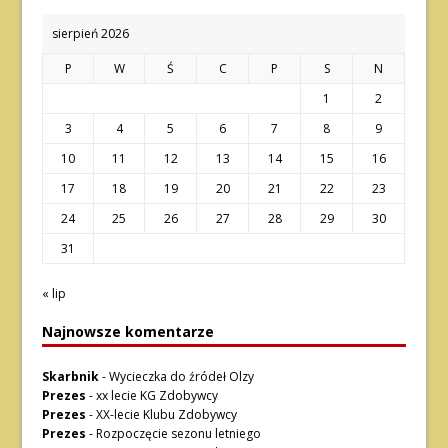
sierpień 2026
P
W
Ś
C
P
S
N
1
2
3
4
5
6
7
8
9
10
11
12
13
14
15
16
17
18
19
20
21
22
23
24
25
26
27
28
29
30
31
« lip
Najnowsze komentarze
Skarbnik
-
Wycieczka do źródeł Olzy
Prezes
-
xx lecie KG Zdobywcy
Prezes
-
XX-lecie Klubu Zdobywcy
Prezes
-
Rozpoczęcie sezonu letniego