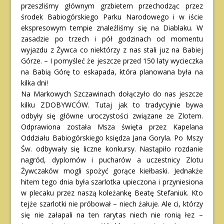
przeszliśmy głównym grzbietem przechodząc przez
środek Babiogórskiego Parku Narodowego i w iście
ekspresowym tempie znaleźliśmy się na Diablaku. W
zasadzie po trzech i pół godzinach od momentu
wyjazdu z Żywca co niektórzy z nas stali juz na Babiej
Górze. – I pomyśleć że jeszcze przed 150 laty wycieczka
na Babią Górę to eskapada, która planowana była na
kilka dni!
Na Markowych Szczawinach dołączyło do nas jeszcze
kilku ZDOBYWCÓW. Tutaj jak to tradycyjnie bywa
odbyły się główne uroczystości związane ze Zlotem.
Odprawiona została Msza święta przez Kapelana
Oddziału Babiogórskiego księdza Jana Goryla. Po Mszy
Św. odbywały się liczne konkursy. Nastąpiło rozdanie
nagród, dyplomów i pucharów a uczestnicy Zlotu
Żywczaków mogli spożyć gorące kiełbaski. Jednakże
hitem tego dnia była szarlotka upieczona i przyniesiona
w plecaku przez naszą koleżankę Beatę Stefaniuk. Kto
tejże szarlotki nie próbował – niech żałuje. Ale ci, którzy
się nie załapali na ten rarytas niech nie ronią łez –