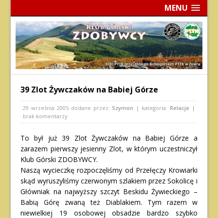
MENU
39 Zlot Żywczaków na Babiej Górze
29 września 2005
dodane przez:
Szymon
| kategoria:
Relacje
|
brak komentarzy
To był już 39 Zlot Żywczaków na Babiej Górze a
zarazem pierwszy jesienny Zlot, w którym uczestniczył
Klub Górski ZDOBYWCY.
Naszą wycieczkę rozpoczęliśmy od Przełęczy Krowiarki
skąd wyruszyliśmy czerwonym szlakiem przez Sokolicę i
Główniak na najwyższy szczyt Beskidu Żywieckiego –
Babią Górę zwaną też Diablakiem. Tym razem w
niewielkiej 19 osobowej obsadzie bardzo szybko