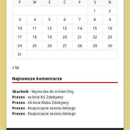
P
W
Ś
C
P
S
N
1
2
3
4
5
6
7
8
9
10
11
12
13
14
15
16
17
18
19
20
21
22
23
24
25
26
27
28
29
30
31
« lip
Najnowsze komentarze
Skarbnik
-
Wycieczka do źródeł Olzy
Prezes
-
xx lecie KG Zdobywcy
Prezes
-
XX-lecie Klubu Zdobywcy
Prezes
-
Rozpoczęcie sezonu letniego
Prezes
-
Rozpoczęcie sezonu letniego