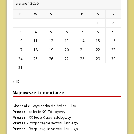
sierpień 2026
P
W
Ś
C
P
S
N
1
2
3
4
5
6
7
8
9
10
11
12
13
14
15
16
17
18
19
20
21
22
23
24
25
26
27
28
29
30
31
« lip
Najnowsze komentarze
Skarbnik
-
Wycieczka do źródeł Olzy
Prezes
-
xx lecie KG Zdobywcy
Prezes
-
XX-lecie Klubu Zdobywcy
Prezes
-
Rozpoczęcie sezonu letniego
Prezes
-
Rozpoczęcie sezonu letniego