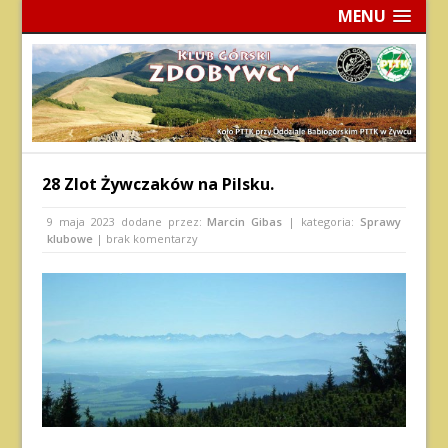
MENU
28 Zlot Żywczaków na Pilsku.
9 maja 2023
dodane przez:
Marcin Gibas
| kategoria:
Sprawy
klubowe
| brak komentarzy