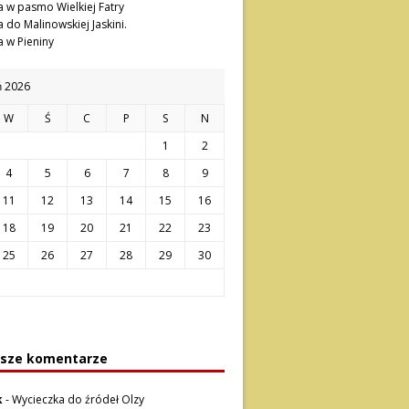
 w pasmo Wielkiej Fatry
 do Malinowskiej Jaskini.
 w Pieniny
ń 2026
W
Ś
C
P
S
N
1
2
4
5
6
7
8
9
11
12
13
14
15
16
18
19
20
21
22
23
25
26
27
28
29
30
sze komentarze
k
-
Wycieczka do źródeł Olzy