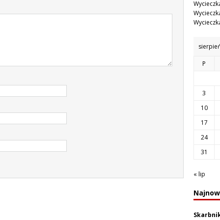
Wycieczka
Wycieczka
Wycieczka
sierpie
P
3
10
17
24
31
« lip
Najnow
Skarbni