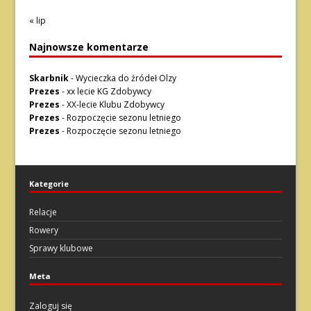
« lip
Najnowsze komentarze
Skarbnik
-
Wycieczka do źródeł Olzy
Prezes
-
xx lecie KG Zdobywcy
Prezes
-
XX-lecie Klubu Zdobywcy
Prezes
-
Rozpoczęcie sezonu letniego
Prezes
-
Rozpoczęcie sezonu letniego
Kategorie
Relacje
Rowery
Sprawy klubowe
Meta
Zaloguj się