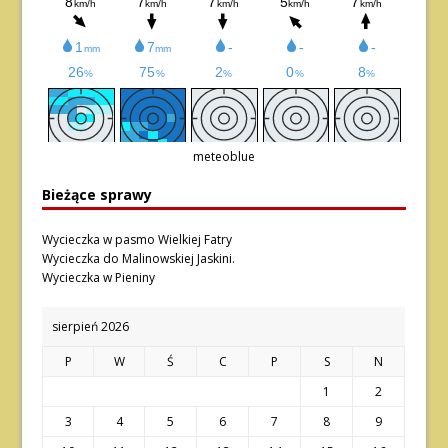
meteoblue
Bieżące sprawy
Wycieczka w pasmo Wielkiej Fatry
Wycieczka do Malinowskiej Jaskini.
Wycieczka w Pieniny
sierpień 2026
P
W
Ś
C
P
S
N
1
2
3
4
5
6
7
8
9