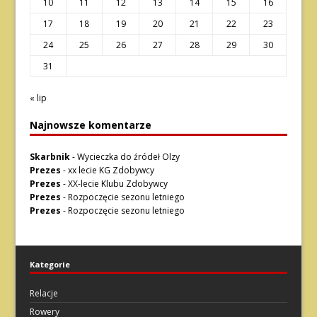
10
11
12
13
14
15
16
17
18
19
20
21
22
23
24
25
26
27
28
29
30
31
« lip
Najnowsze komentarze
Skarbnik
-
Wycieczka do źródeł Olzy
Prezes
-
xx lecie KG Zdobywcy
Prezes
-
XX-lecie Klubu Zdobywcy
Prezes
-
Rozpoczęcie sezonu letniego
Prezes
-
Rozpoczęcie sezonu letniego
Kategorie
Relacje
Rowery