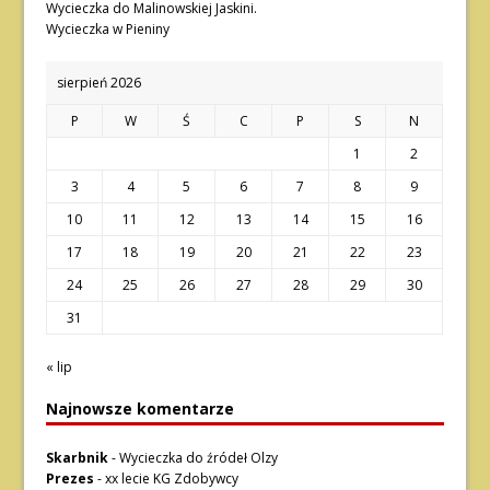
Wycieczka do Malinowskiej Jaskini.
Wycieczka w Pieniny
sierpień 2026
P
W
Ś
C
P
S
N
1
2
3
4
5
6
7
8
9
10
11
12
13
14
15
16
17
18
19
20
21
22
23
24
25
26
27
28
29
30
31
« lip
Najnowsze komentarze
Skarbnik
-
Wycieczka do źródeł Olzy
Prezes
-
xx lecie KG Zdobywcy