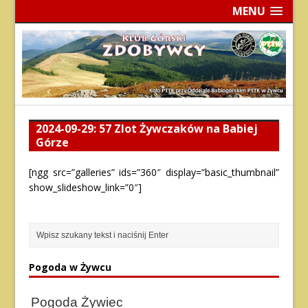
MENU
2024-09-29: 57 Zlot Żywczaków na Babiej
Górze
[ngg src=”galleries” ids=”360″ display=”basic_thumbnail”
show_slideshow_link=”0″]
Pogoda w Żywcu