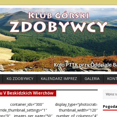
KG ZDOBYWCY
KALENDARZ IMPREZ
GALERIA
KON
du V Beskidzkich Wierchów
 container_ids=”300″ display_type=”photocrati-
Pogoda
ide_thumbnail_settings=”1″ thumbnail_width=”120″
crop=”0″ images_per_page=”50″ number_of_columns=”4″