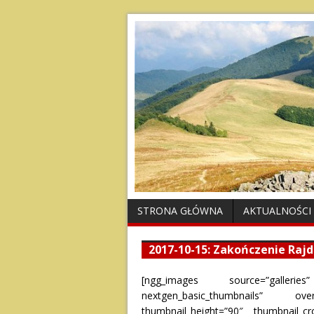
STRONA GŁÓWNA
AKTUALNOŚCI
2017-10-15: Zakończenie Raj
[ngg_images source=”galleries”
nextgen_basic_thumbnails” overr
thumbnail_height=”90″ thumbnail_