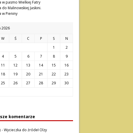
 w pasmo Wielkiej Fatry
 do Malinowskiej Jaskini.
 w Pieniny
ń 2026
W
Ś
C
P
S
N
1
2
4
5
6
7
8
9
11
12
13
14
15
16
18
19
20
21
22
23
25
26
27
28
29
30
sze komentarze
k
-
Wycieczka do źródeł Olzy