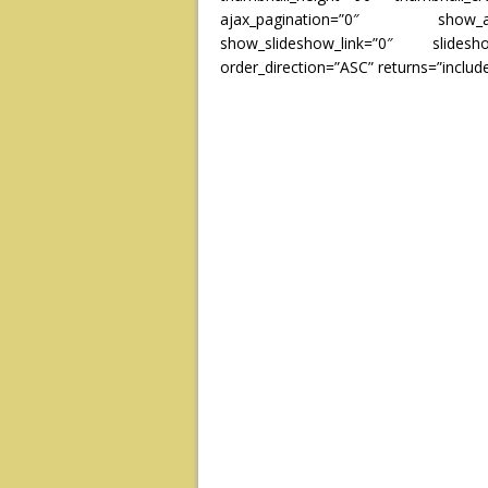
ajax_pagination=”0″ show_all
show_slideshow_link=”0″ slidesh
order_direction=”ASC” returns=”inclu