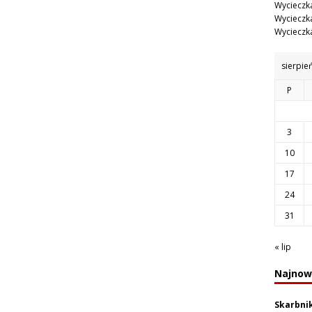
Wycieczka
Wycieczka
Wycieczka
sierpie
P
3
10
17
24
31
« lip
Najnow
Skarbni