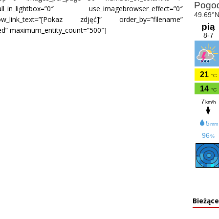
_in_lightbox=”0″ use_imagebrowser_effect=”0″
ow_link_text=”[Pokaz zdjęć]” order_by=”filename”
ded” maximum_entity_count=”500″]
Bieżąc