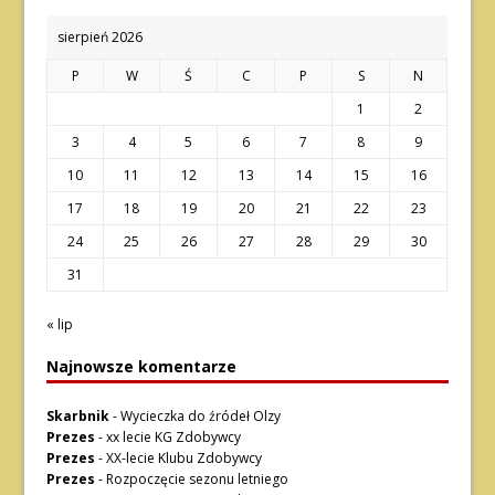
sierpień 2026
P
W
Ś
C
P
S
N
1
2
3
4
5
6
7
8
9
10
11
12
13
14
15
16
17
18
19
20
21
22
23
24
25
26
27
28
29
30
31
« lip
Najnowsze komentarze
Skarbnik
-
Wycieczka do źródeł Olzy
Prezes
-
xx lecie KG Zdobywcy
Prezes
-
XX-lecie Klubu Zdobywcy
Prezes
-
Rozpoczęcie sezonu letniego