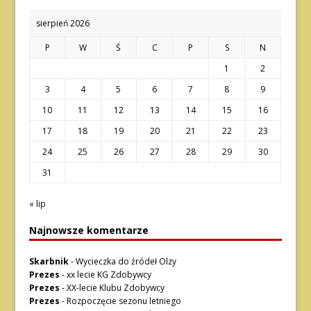
sierpień 2026
P
W
Ś
C
P
S
N
1
2
3
4
5
6
7
8
9
10
11
12
13
14
15
16
17
18
19
20
21
22
23
24
25
26
27
28
29
30
31
« lip
Najnowsze komentarze
Skarbnik
-
Wycieczka do źródeł Olzy
Prezes
-
xx lecie KG Zdobywcy
Prezes
-
XX-lecie Klubu Zdobywcy
Prezes
-
Rozpoczęcie sezonu letniego