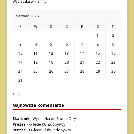
Wycieczka w Pieniny
sierpień 2026
P
W
Ś
C
P
S
N
1
2
3
4
5
6
7
8
9
10
11
12
13
14
15
16
17
18
19
20
21
22
23
24
25
26
27
28
29
30
31
« lip
Najnowsze komentarze
Skarbnik
-
Wycieczka do źródeł Olzy
Prezes
-
xx lecie KG Zdobywcy
Prezes
-
XX-lecie Klubu Zdobywcy