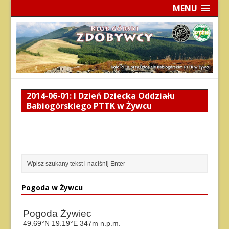
MENU
2014-06-01: I Dzień Dziecka Oddziału
Babiogórskiego PTTK w Żywcu
Pogoda w Żywcu