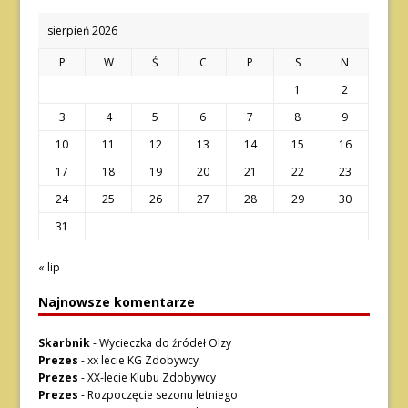
sierpień 2026
P
W
Ś
C
P
S
N
1
2
3
4
5
6
7
8
9
10
11
12
13
14
15
16
17
18
19
20
21
22
23
24
25
26
27
28
29
30
31
« lip
Najnowsze komentarze
Skarbnik
-
Wycieczka do źródeł Olzy
Prezes
-
xx lecie KG Zdobywcy
Prezes
-
XX-lecie Klubu Zdobywcy
Prezes
-
Rozpoczęcie sezonu letniego