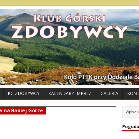
KG ZDOBYWCY
KALENDARZ IMPREZ
GALERIA
KON
w na Babiej Górze
Pogoda