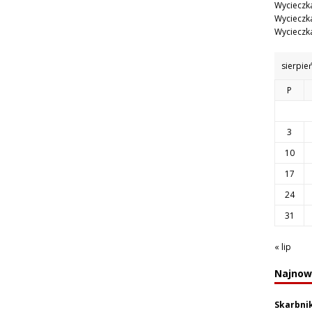
Wycieczka
Wycieczka
Wycieczka
sierpie
P
3
10
17
24
31
« lip
Najnow
Skarbni