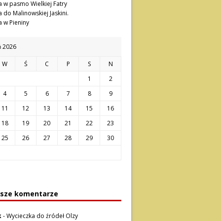
 w pasmo Wielkiej Fatry
 do Malinowskiej Jaskini.
 w Pieniny
ń 2026
W
Ś
C
P
S
N
1
2
4
5
6
7
8
9
11
12
13
14
15
16
18
19
20
21
22
23
25
26
27
28
29
30
sze komentarze
k
-
Wycieczka do źródeł Olzy